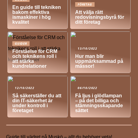
FÖRETAG
En guide till tekniken
bakom effektiva
Att välja rätt
ismaskiner i hög
redovisningsbyrå för
kvalitet
ditt företag
GUIDER
13/10/2022
Förståelse för CRM
och teknikens roll i
Hur man blir
att stärka
uppmärksammad på
kundrelationer
mässor!
12/10/2022
06/10/2022
Så säkerställer du att
Få ljus i glödlampan
din IT-säkerhet är
– på det billiga och
under kontroll i
stämningsskapande
företaget
sättet
Guide till vädret på Muskö – allt du behöver veta!