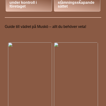
under kontroll i
stämningsskapande
företaget
sättet
Guide till vädret på Muskö – allt du behöver veta!