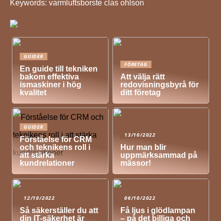
Keywords: varmluftsborste clas ohlson
GUIDER
FÖRETAG
En guide till tekniken
bakom effektiva
Att välja rätt
ismaskiner i hög
redovisningsbyrå för
kvalitet
ditt företag
GUIDER
13/10/2022
Förståelse för CRM
och teknikens roll i
Hur man blir
att stärka
uppmärksammad på
kundrelationer
mässor!
12/10/2022
06/10/2022
Så säkerställer du att
Få ljus i glödlampan
din IT-säkerhet är
– på det billiga och