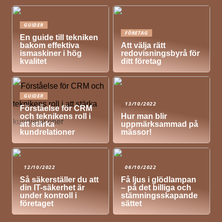
GUIDER
FÖRETAG
En guide till tekniken
bakom effektiva
Att välja rätt
ismaskiner i hög
redovisningsbyrå för
kvalitet
ditt företag
GUIDER
13/10/2022
Förståelse för CRM
och teknikens roll i
Hur man blir
att stärka
uppmärksammad på
kundrelationer
mässor!
12/10/2022
06/10/2022
Så säkerställer du att
Få ljus i glödlampan
din IT-säkerhet är
– på det billiga och
under kontroll i
stämningsskapande
företaget
sättet