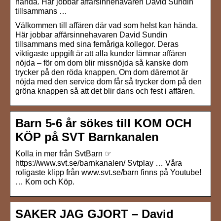
hända. Här jobbar affärsinnehavaren David Sundin
tillsammans …
Välkommen till affären där vad som helst kan hända.
Här jobbar affärsinnehavaren David Sundin
tillsammans med sina femåriga kollegor. Deras
viktigaste uppgift är att alla kunder lämnar affären
nöjda – för om dom blir missnöjda så kanske dom
trycker på den röda knappen. Om dom däremot är
nöjda med den service dom får så trycker dom på den
gröna knappen så att det blir dans och fest i affären.
Barn 5-6 år sökes till KOM OCH
KÖP på SVT Barnkanalen
Kolla in mer från SvtBarn ☞
https://www.svt.se/barnkanalen/ Svtplay … Våra
roligaste klipp från www.svt.se/barn finns på Youtube!
… Kom och Köp.
SAKER JAG GJORT – David