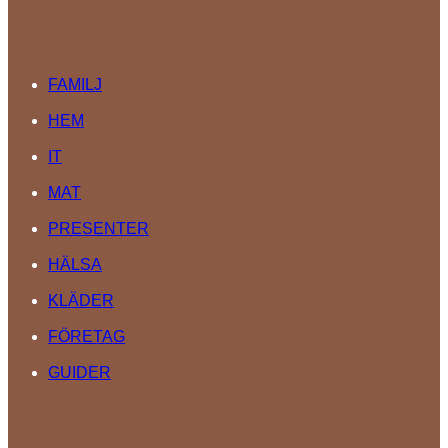
FAMILJ
HEM
IT
MAT
PRESENTER
HÄLSA
KLÄDER
FÖRETAG
GUIDER