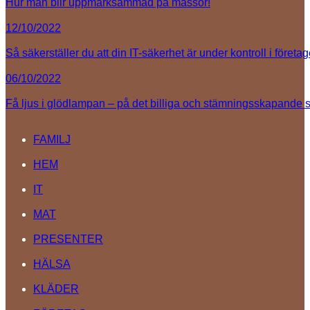
Hur man blir uppmärksammad på mässor!
12/10/2022
Så säkerställer du att din IT-säkerhet är under kontroll i företag
06/10/2022
Få ljus i glödlampan – på det billiga och stämningsskapande s
FAMILJ
HEM
IT
MAT
PRESENTER
HÄLSA
KLÄDER