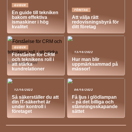
GUIDER
FÖRETAG
En guide till tekniken
bakom effektiva
Att välja rätt
ismaskiner i hög
redovisningsbyrå för
kvalitet
ditt företag
GUIDER
13/10/2022
Förståelse för CRM
och teknikens roll i
Hur man blir
att stärka
uppmärksammad på
kundrelationer
mässor!
12/10/2022
06/10/2022
Så säkerställer du att
Få ljus i glödlampan
din IT-säkerhet är
– på det billiga och
under kontroll i
stämningsskapande
företaget
sättet