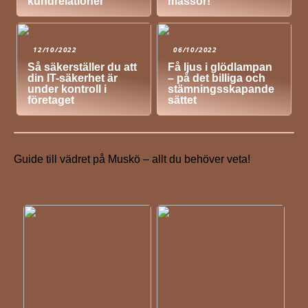
kundrelationer
mässor!
12/10/2022
06/10/2022
Så säkerställer du att
Få ljus i glödlampan
din IT-säkerhet är
– på det billiga och
under kontroll i
stämningsskapande
företaget
sättet
Guide till vädret på Muskö – allt du behöver veta!