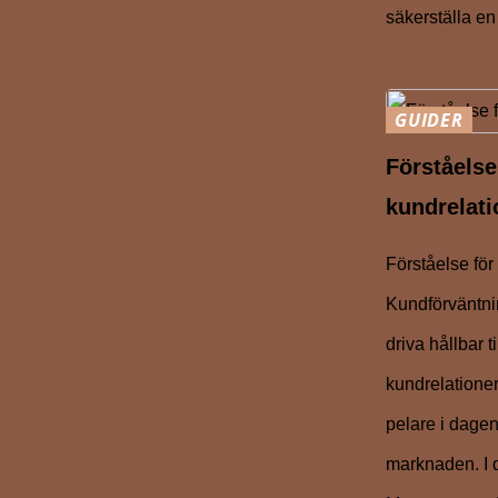
säkerställa en
GUIDER
Förståelse
kundrelati
Förståelse för
Kundförväntni
driva hållbar t
kundrelatione
pelare i dagen
marknaden. I 