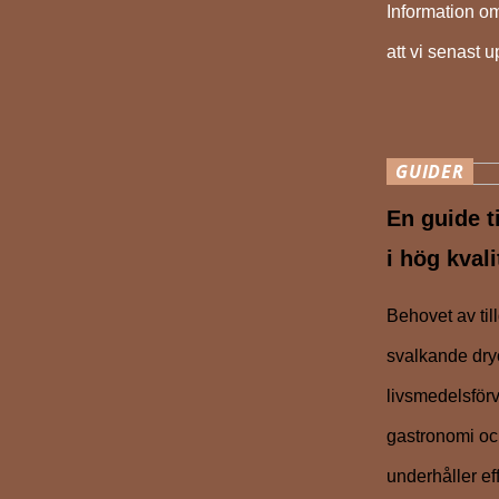
Information om
att vi senast 
GUIDER
En guide t
i hög kvali
Behovet av til
svalkande dryc
livsmedelsförv
gastronomi och
underhåller ef