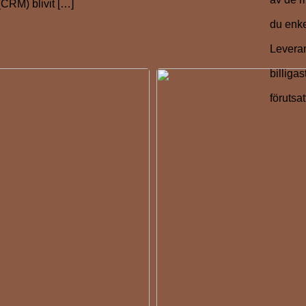
RM) blivit […]
du enke
Leveran
billigas
förutsa