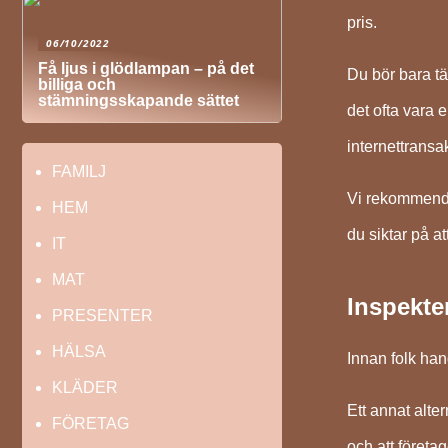
pris.
06/10/2022
Få ljus i glödlampan – på det
Du bör bara tä
billiga och
stämningsskapande sättet
det ofta vara 
internettransak
FAMILJ
Vi rekommender
HEM
du siktar på a
IT
MAT
Inspekte
PRESENTER
HÄLSA
Innan folk han
KLÄDER
Ett annat alte
FÖRETAG
och att företa