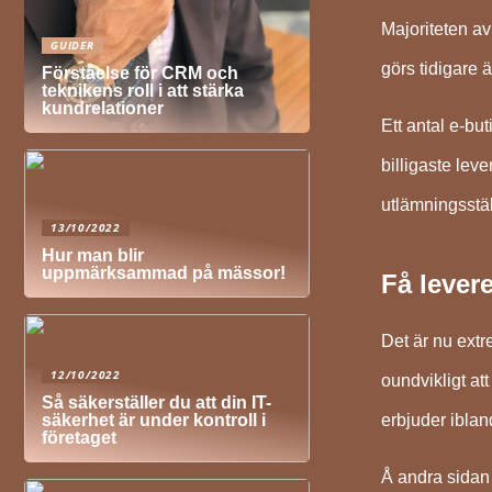
Majoriteten av
GUIDER
görs tidigare 
Förståelse för CRM och
teknikens roll i att stärka
kundrelationer
Ett antal e-bu
billigaste leve
utlämningsstäl
13/10/2022
Hur man blir
uppmärksammad på mässor!
Få levere
Det är nu extre
12/10/2022
oundvikligt at
Så säkerställer du att din IT-
erbjuder iblan
säkerhet är under kontroll i
företaget
Å andra sidan 