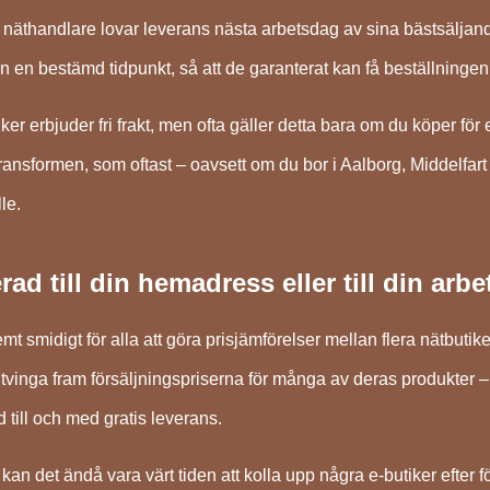
 näthandlare lovar leverans nästa arbetsdag av sina bästsäljan
än en bestämd tidpunkt, så att de garanterat kan få beställninge
tiker erbjuder fri frakt, men ofta gäller detta bara om du köper
ransformen, som oftast – oavsett om du bor i Aalborg, Middelfart e
le.
rad till din hemadress eller till din arb
mt smidigt för alla att göra prisjämförelser mellan flera nätbutiker
t tvinga fram försäljningspriserna för många av deras produkter –
d till och med gratis leverans.
kan det ändå vara värt tiden att kolla upp några e-butiker efter f