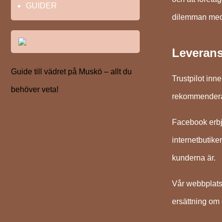
GUIDER
dilemman med 
Leverans 
Guide till vädret på Muskö – allt du
Trustpilot inn
behöver veta!
rekommenderas 
Facebook erbju
internetbutike
kunderna är.
Vår webbplats 
ersättning om 