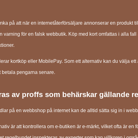
nka på att när en internetåterförsäljare annonserar en produkt ti
en varning för en falsk webbutik. Köp med kort omfattas i alla f
tioner.
ar kortköp eller MobilePay. Som ett alternativ kan du välja ett a
tt betala pengarna senare.
ras av proffs som behärskar gällande re
dlar på en webbshop på internet kan de alltid sätta sig in i webbut
rnativ är att kontrollera om e-butiken är e-märkt, vilket ofta är 
get regelbundet inspekteras av experter som kan villkoren i område