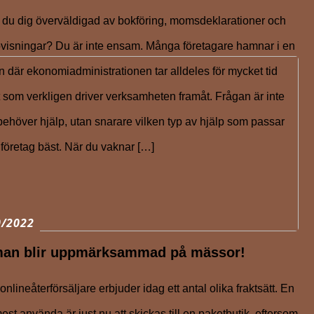
du dig överväldigad av bokföring, momsdeklarationer och
visningar? Du är inte ensam. Många företagare hamnar i en
on där ekonomiadministrationen tar alldeles för mycket tid
t som verkligen driver verksamheten framåt. Frågan är inte
ehöver hjälp, utan snarare vilken typ av hjälp som passar
t företag bäst. När du vaknar […]
0/2022
man blir uppmärksammad på mässor!
nlineåterförsäljare erbjuder idag ett antal olika fraktsätt. En
est använda är just nu att skickas till en paketbutik, eftersom