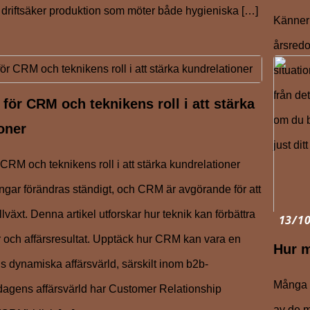
 driftsäker produktion som möter både hygieniska […]
Känner 
årsredo
situati
från de
 för CRM och teknikens roll i att stärka
om du b
oner
just dit
 CRM och teknikens roll i att stärka kundrelationer
ngar förändras ständigt, och CRM är avgörande för att
illväxt. Denna artikel utforskar hur teknik kan förbättra
13/1
r och affärsresultat. Upptäck hur CRM kan vara en
Hur 
s dynamiska affärsvärld, särskilt inom b2b-
Många o
dagens affärsvärld har Customer Relationship
av de m