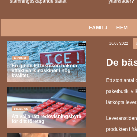
stämningsskapande sättet
ytterkläder?
FAMILJ
HEM
16/08/2022
GUIDER
De bäs
En guide till tekniken bakom
effektiva ismaskiner i hög
kvalitet
Ett stort antal
paketbutik, vi
lättköpta lev
FÖRETAG
Att välja rätt redovisningsbyrå
Leveranstiden 
för ditt företag
produkten i fr