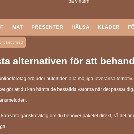
på vintern
IT
MAT
PRESENTER
HÄLSA
KLÄDER
F
Uncategorized
ta alternativen för att behan
 onlineföretag erbjuder nuförtiden alla möjliga leveransalternativ. 
lket gör att du kan hämta de beställda varorna när det passar dig
eransmetoden.
kan vara ganska viktig om du behöver paketet direkt, så det är vi
åga.