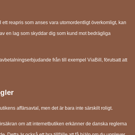
ll ett reapris som anses vara utomordentligt överkomligt, kan
all av en lag som skyddar dig som kund mot bedrägliga
vbetalningserbjudande från till exempel ViaBill, förutsatt att
gler
ikens affärsavtal, men det är bara inte särskilt roligt.
en försäkran om att internetbutiken erkänner de danska reglerna
. Detta är också ett bra tillfälle att få hjälp om du upplever